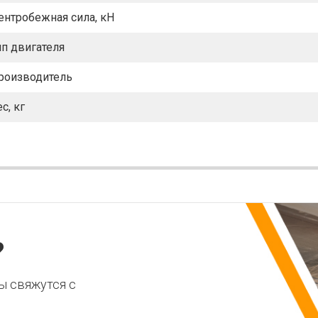
ентробежная сила, кН
ип двигателя
роизводитель
с, кг
?
ы свяжутся с