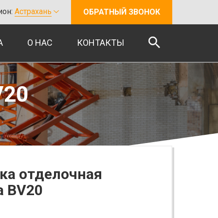
ион:
Астрахань
ОБРАТНЫЙ ЗВОНОК
А
О НАС
КОНТАКТЫ
V20
ка отделочная
a BV20