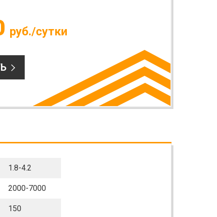
0
руб./сутки
Ь
1.8-4.2
2000-7000
150