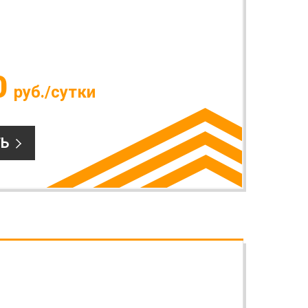
0
руб./сутки
Ь